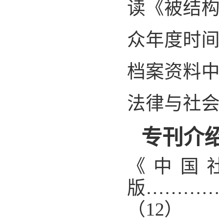
读《被结
众年度时
档案资料
法律与社
专刊介
《中国
版………
（
12
）