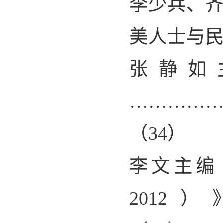
李少兵、
美人士与
张静如
…………
（
34
）
李文主编
2012
）》