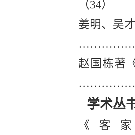
（
34
）
姜明、吴
…………
赵国栋著
…………
学术丛
《客