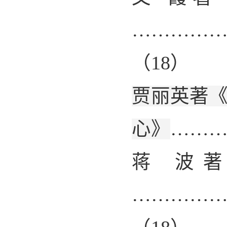
…………
（
18
）
贾丽英
著
心》
……
蒋 波
…………