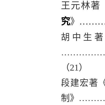
王元林著
究
》……
胡中生
…………
（
21
）
段建宏著
制》……