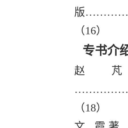
版………
（
16
）
专书介
赵 
…………
（
18
）
文 霞