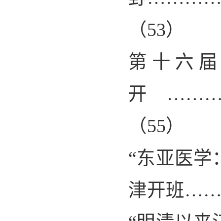
（
53
）
第十六
开………
（
55
）
“
东亚医学
津开班…