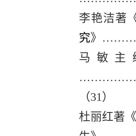
李艳洁著
究
》……
马敏
主
…………
（
31
）
杜丽红著