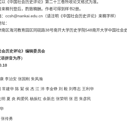
式以《中国社会历史评论》第二十三卷所收论文格式为准。
2
者来稿刊登后，酌致稿酬。作者可得到样书
册。
ccsh@nankai.edu.cn
箱：
（请注明《中国社会历史评论》来稿字样）
地址：
38
548
津南区海河教育园区同砚路
号南开大学历史学院
南开大学中国社会
社会历史评论》编辑委员会
语拼音为序）
.10
尔康
李治安
张国刚
朱凤瀚
利
常建华
陈
絜
侯
杰
江
沛
李金铮
刘
毅
刘尊志
王利华
先明
夏
炎
阎爱民
杨振红
余新忠
张荣明
张
思
朱彦民
建华
炎
张传勇