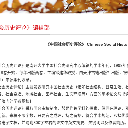
会历史评论》编辑部
Chinese Social Histo
《中国社会历史评论》
1999
社会历史评论》是南开大学中国社会史研究中心编辑的学术年刊，
年
18
卷开始，每年出版两卷，主编常建华教授，由天津古籍出版社出版，被
I
）来源集刊收录。
社会历史评论》主要发表研究中国社会历史（诸如社会结构、日常生活、
俗、社会变迁、地域社会、医疗社会、生态环境等）方面的学术论文与书
迎海内外学者赐稿！
社会历史评论》采取匿名审稿制度，鼓励作跨学科的探索，倡导在理论、
创新。来稿不限字数，只要言之成理，持之有据，符合学术规范，即择优
300
投电子文档，并请附
字左右的论文中英文摘要、关键词以及作者简历