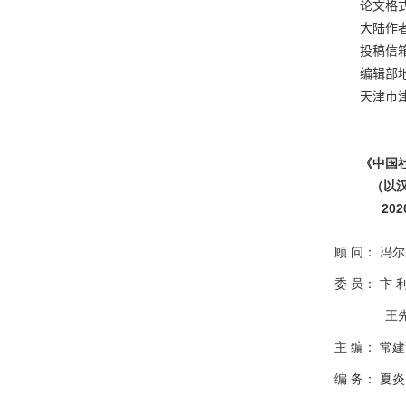
论文格
大陆作
投稿信
编辑部
天津市
《中国
（以汉
2020
顾
问：
冯
委
员：
卞
王
主
编： 常
编
务： 夏