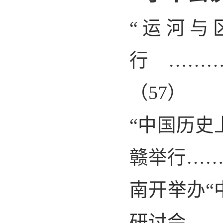
“
运河与
行………
（
57
）
“
中国历史
赣举行…
南开举办“
研讨会…