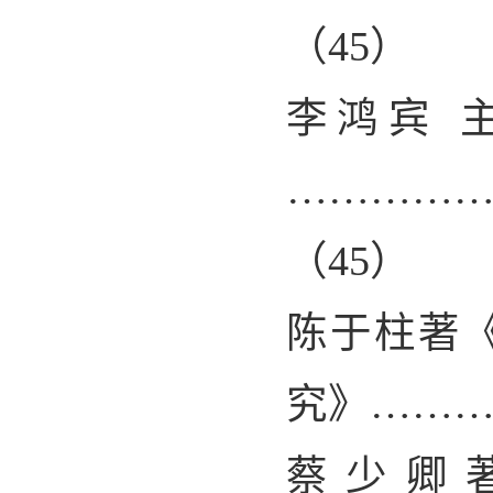
（
45
）
李鸿宾 
…………
（
45
）
陈于柱著
究》……
蔡少卿