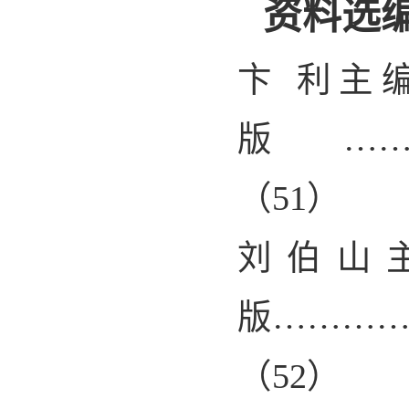
资料选
卞 利主
版………
（
51
）
刘伯山
版………
（
52
）