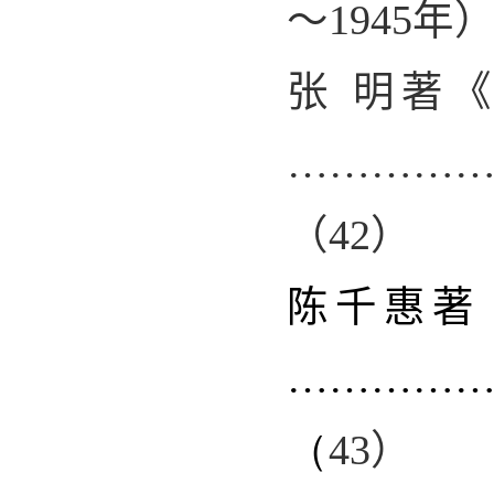
～
1945
年
张 明著
…………
（
42
）
陈千惠
著
…………
（
43
）