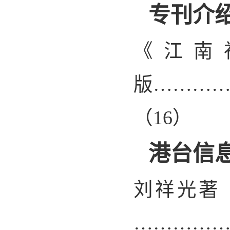
专刊介
《江南
版………
（
16
）
港台信
刘祥光著
…………