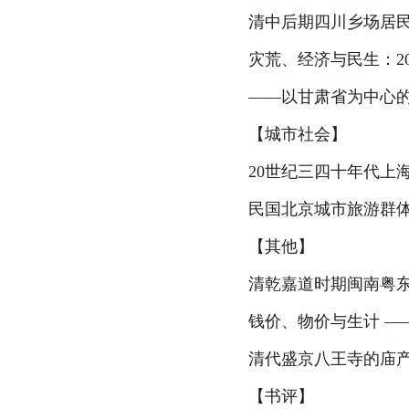
清中后期四川乡场居
灾荒、经济与民生：
2
—
—以甘肃省为中心
【城市社会】
20
世纪三四十年代上
民国北京城市旅游群
【其他】
清乾嘉道时期闽南粤
钱价、物价与生计
—
清代盛京八王寺的庙
【书评】