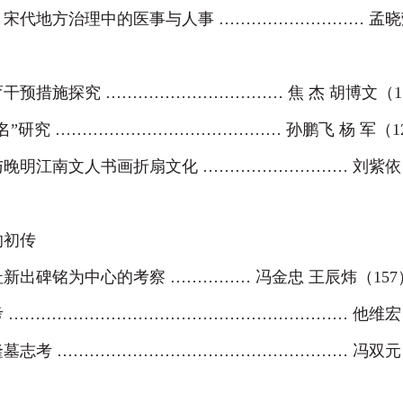
：宋代地方治理中的医事与人事
………………………
孟晓
育干预措施探究
……………………………
焦 杰 胡博文（
1
名”研究
……………………………………
孙鹏飞 杨 军（
1
与晚明江南文人书画折扇文化
………………………
刘紫依
的初传
址新出碑铭为中心的考察
……………
冯金忠 王辰炜（
157
考
………………………………………………………
他维宏
隆墓志考
………………………………………………
冯双元