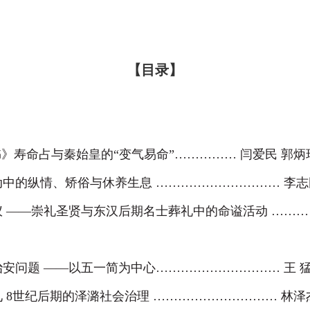
【目录】
》寿命占与秦始皇的“变气易命”
……………
闫爱民 郭炳
动中的纵情、矫俗与休养生息
…………………………
李志
仪
—
—崇礼圣贤与东汉后期名士葬礼中的命谥活动
……
治安问题
—
—以五一简为中心
…………………………
王 
见
8
世纪后期的泽潞社会治理
…………………………
林泽