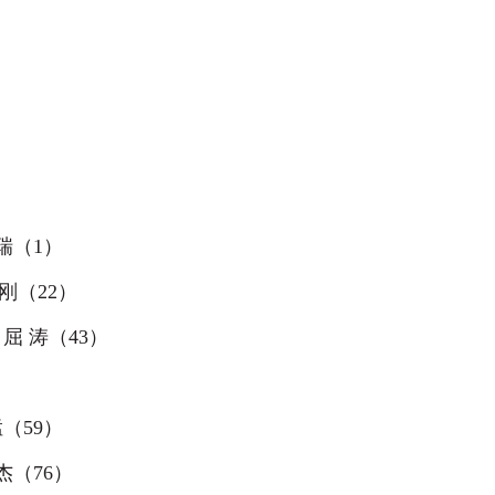
瑞（
1
）
刚（
22
）
…
屈 涛（
43
）
猛（
59
）
杰（
76
）