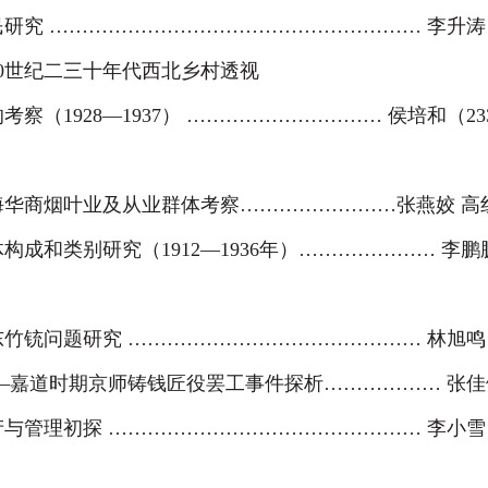
民研究
…………………………………………………
李升涛
0
世纪二三十年代西北乡村透视
的考察（
1928
—
1937
）
…………………………
侯培和（
23
海华商烟叶业及从业群体考察……………………
张燕姣 高
体构成和类别研究（
1912
—
1936
年）
…………………
李鹏
东竹铳问题研究
………………………………………
林旭鸣
—嘉道时期京师铸钱匠役罢工事件探析
………………
张佳
产与管理初探
…………………………………………
李小雪