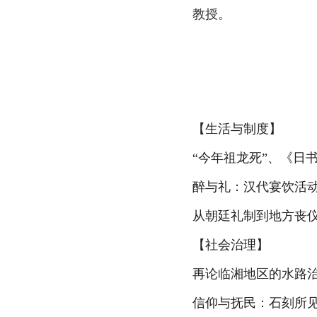
教授。
【生活与制度】
“
今年祖龙死”、《日书
醉与礼：汉代宴饮活
从朝廷礼制到地方丧
【社会治理】
再论临湘地区的水路
信仰与抚民：石刻所