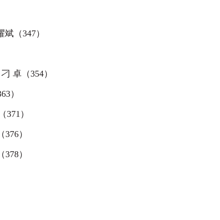
耀斌（
347
）
 刁 卓（
354
）
363
）
（
371
）
（
376
）
（
378
）