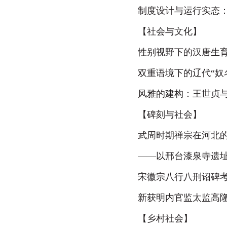
制度设计与运行实态
【社会与文化】
性别视野下的汉唐生
双重语境下的辽代“奴
风雅的建构：王世贞
【碑刻与社会】
武周时期禅宗在河北
—
—以邢台漆泉寺遗
宋徽宗八行八刑诏碑
新获明内官监太监高
【乡村社会】